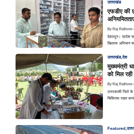
उत्तराखंड
एफडीए की छाप
अनियमितताएं
By
Raj Rathore
देहरादून। प्रदेश 
खिलाफ अभियान चला
उत्तराखंड
,
देश
मुख्यमंत्री 
को मिल रही 
By
Raj Rathore
उत्तरकाशी जिले के ध
चिकित्सा राहत कार्य
Featured
,
उत्तर