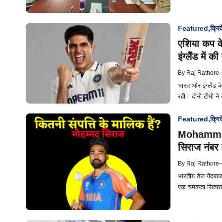
Featured
,
क्रि
एशिया कप के
इंग्लैंड में
By
Raj Rathore
भारत और इंग्लैंड के
रही। दोनों टीमों ने
Featured
,
क्रि
Mohammad S
सिराज नंबर 
By
Raj Rathore
भारतीय तेज गेंदबा
एक चमकता सितारा ब