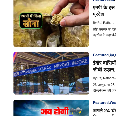
एमपी के इस ज
प्रदेश
By
Raj Rathore
लौह अयस्क की खदानो
तहसील के महगवां-क
Featured
,
देश
,
इंदौर वासियो
सीधी उड़ान, 
By
Raj Rathore
26 अक्टूबर से 28 म
डेस्टिनेशन्स की एय
Featured
,
Wea
अगले 24 घंटो