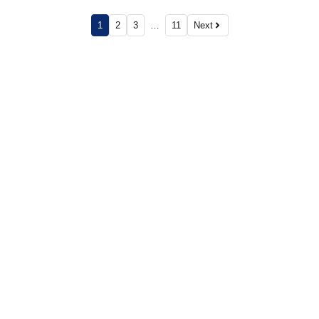
1
2
3
…
11
Next