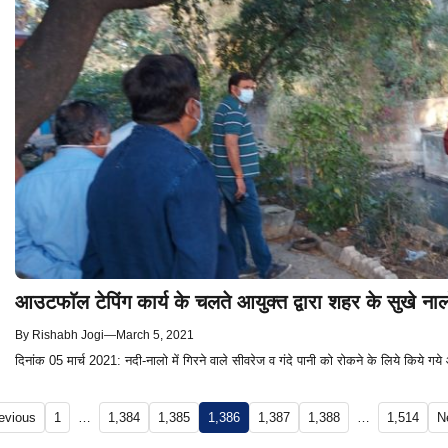
आउटफाॅल टेपिंग कार्य के चलते आयुक्त द्वारा शहर के सुखे ना
By
Rishabh Jogi
—
March 5, 2021
दिनांक 05 मार्च 2021: नदी-नालो में गिरने वाले सीवरेज व गंदे पानी को रोकने के लिये किये गय
evious
1
…
1,384
1,385
1,386
1,387
1,388
…
1,514
N