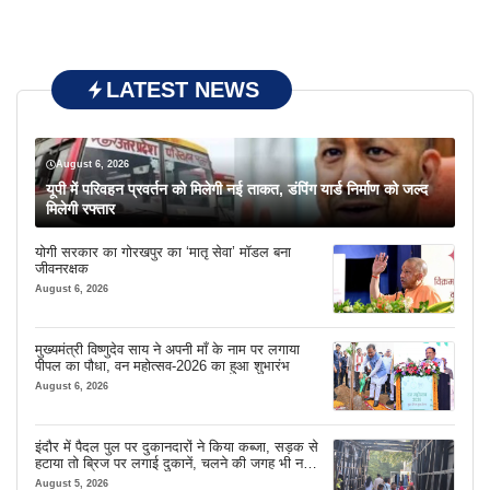
LATEST NEWS
August 6, 2026
यूपी में परिवहन प्रवर्तन को मिलेगी नई ताकत, डंपिंग यार्ड निर्माण को जल्द
मिलेगी रफ्तार
योगी सरकार का गोरखपुर का ‘मातृ सेवा’ मॉडल बना
जीवनरक्षक
August 6, 2026
मुख्यमंत्री विष्णुदेव साय ने अपनी माँ के नाम पर लगाया
पीपल का पौधा, वन महोत्सव-2026 का हुआ शुभारंभ
August 6, 2026
इंदौर में पैदल पुल पर दुकानदारों ने किया कब्जा, सड़क से
हटाया तो ब्रिज पर लगाई दुकानें, चलने की जगह भी नहीं
मिल रही
August 5, 2026