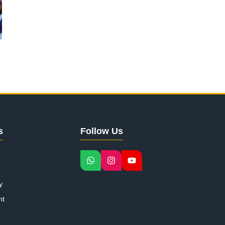
s
Follow Us
y
nt