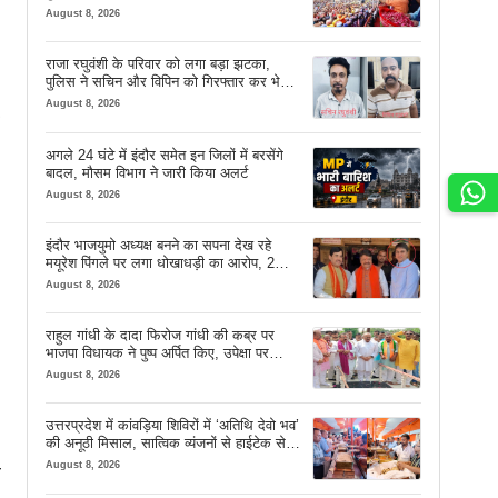
August 8, 2026
राजा रघुवंशी के परिवार को लगा बड़ा झटका,
पुलिस ने सचिन और विपिन को गिरफ्तार कर भेजा
जेल
August 8, 2026
अगले 24 घंटे में इंदौर समेत इन जिलों में बरसेंगे
बादल, मौसम विभाग ने जारी किया अलर्ट
August 8, 2026
इंदौर भाजयुमो अध्यक्ष बनने का सपना देख रहे
मयूरेश पिंगले पर लगा धोखाधड़ी का आरोप, 2
करोड़ 18 लाख लेने के बाद भी नहीं दिया जमीन
August 8, 2026
का कब्जा
राहुल गांधी के दादा फिरोज गांधी की कब्र पर
भाजपा विधायक ने पुष्प अर्पित किए, उपेक्षा पर
दिखाया आईना
August 8, 2026
उत्तरप्रदेश में कांवड़िया शिविरों में ‘अतिथि देवो भव’
की अनूठी मिसाल, सात्विक व्यंजनों से हाईटेक सेवा
तक खास इंतजाम
-
August 8, 2026