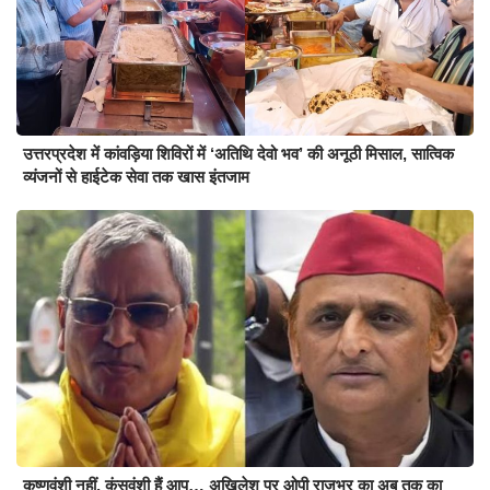
उत्तरप्रदेश में कांवड़िया शिविरों में ‘अतिथि देवो भव’ की अनूठी मिसाल, सात्विक
व्यंजनों से हाईटेक सेवा तक खास इंतजाम
कृष्णवंशी नहीं, कंसवंशी हैं आप… अखिलेश पर ओपी राजभर का अब तक का