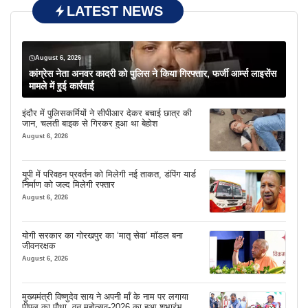
LATEST NEWS
August 6, 2026
कांग्रेस नेता अनवर कादरी को पुलिस ने किया गिरफ्तार, फर्जी आर्म्स लाइसेंस
मामले में हुई कार्रवाई
इंदौर में पुलिसकर्मियों ने सीपीआर देकर बचाई छात्र की
जान, चलती बाइक से गिरकर हुआ था बेहोश
August 6, 2026
यूपी में परिवहन प्रवर्तन को मिलेगी नई ताकत, डंपिंग यार्ड
निर्माण को जल्द मिलेगी रफ्तार
August 6, 2026
योगी सरकार का गोरखपुर का ‘मातृ सेवा’ मॉडल बना
जीवनरक्षक
August 6, 2026
मुख्यमंत्री विष्णुदेव साय ने अपनी माँ के नाम पर लगाया
पीपल का पौधा, वन महोत्सव-2026 का हुआ शुभारंभ