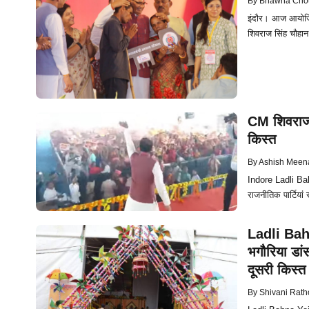
By
Bhawna Cho
इंदौर। आज आयोजित ल
शिवराज सिंह चौहान द
CM शिवराज 
किस्त
By
Ashish Meen
Indore Ladli Bahn
राजनीतिक पार्टियां
Ladli Bahna
भगौरिया डां
दूसरी किस्त
By
Shivani Rath