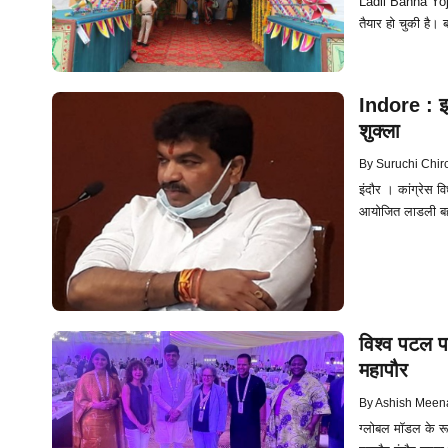
Ladli Bahna Yoja
तैयार हो चुकी है। 
Indore : इवे
शुक्ला
By
Suruchi Chir
इंदौर । कांग्रेस वि
आयोजित लाडली बहना
विश्व पटल प
महापौर
By
Ashish Meen
ग्लोबल मॉडल के रूप