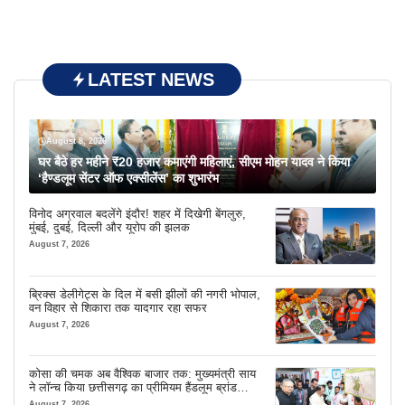
LATEST NEWS
August 8, 2026
घर बैठे हर महीने ₹20 हजार कमाएंगी महिलाएं, सीएम मोहन यादव ने किया
‘हैण्डलूम सेंटर ऑफ एक्सीलेंस’ का शुभारंभ
विनोद अग्रवाल बदलेंगे इंदौर! शहर में दिखेगी बेंगलुरु,
मुंबई, दुबई, दिल्ली और यूरोप की झलक
August 7, 2026
ब्रिक्स डेलीगेट्स के दिल में बसी झीलों की नगरी भोपाल,
वन विहार से शिकारा तक यादगार रहा सफर
August 7, 2026
कोसा की चमक अब वैश्विक बाजार तक: मुख्यमंत्री साय
ने लॉन्च किया छत्तीसगढ़ का प्रीमियम हैंडलूम ब्रांड
‘कोशल फैब’
August 7, 2026