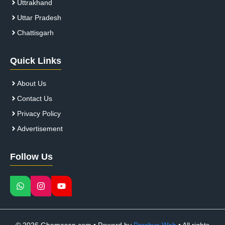
Uttrakhand
Uttar Pradesh
Chattisgarh
Quick Links
About Us
Contact Us
Privacy Policy
Advertisement
Follow Us
© 2026 Ghamasan.com • Powerd by
Parshva Web
• All rights