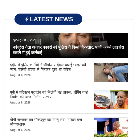
LATEST NEWS
August 6, 2026
कांग्रेस नेता अनवर कादरी को पुलिस ने किया गिरफ्तार, फर्जी आर्म्स लाइसेंस
मामले में हुई कार्रवाई
इंदौर में पुलिसकर्मियों ने सीपीआर देकर बचाई छात्र की
जान, चलती बाइक से गिरकर हुआ था बेहोश
August 6, 2026
यूपी में परिवहन प्रवर्तन को मिलेगी नई ताकत, डंपिंग यार्ड
निर्माण को जल्द मिलेगी रफ्तार
August 6, 2026
योगी सरकार का गोरखपुर का ‘मातृ सेवा’ मॉडल बना
जीवनरक्षक
August 6, 2026