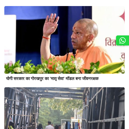
योगी सरकार का गोरखपुर का ‘मातृ सेवा’ मॉडल बना जीवनरक्षक