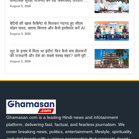
सामाजिक सुरक्षा योजनाएं बन रहीं जरूरतमंद परिवारों का
मजबूत सहारा
August 5, 2026
बेटियों की खास कैबिनेट से मिलकर गदगद हुए सीएम
मोहन यादव, बताया कितना और कैसे इस्तेमाल करें AI
August 5, 2026
लूट के इनाम में मिला था इंदौर! फिर कैसे बना होलकरों
की राजधानी और देश का सबसे स्वच्छ शहर? जानें पूरी
कहानी
August 5, 2026
Ghamasan.com is a leading Hindi news and infotainment
platform, delivering fast, factual, and fearless journalism. We
cover breaking news, politics, entertainment, lifestyle, spirituality,
and viral trends with a unique perspective that connects deeply