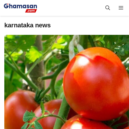
Skip
Me
to
content
karnataka news