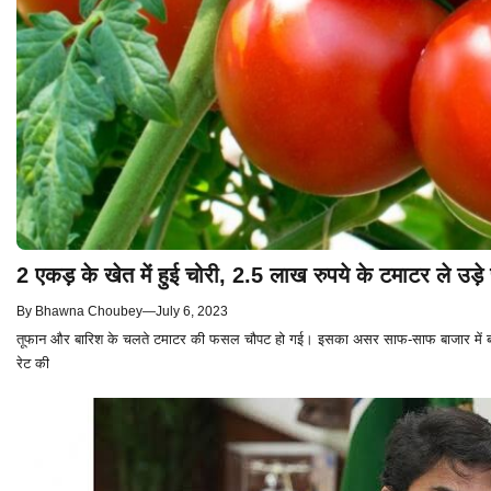
2 एकड़ के खेत में हुई चोरी, 2.5 लाख रुपये के टमाटर ले उड़े
By
Bhawna Choubey
—
July 6, 2023
तूफान और बारिश के चलते टमाटर की फसल चौपट हो गई। इसका असर साफ-साफ बाजार में बढ़
रेट की