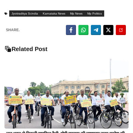
Jyotiraditya Scindia
Karnataka News
Mp News
Mp Politics
SHARE.
Related Post