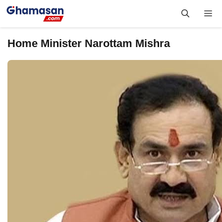
Skip
Me
to
content
Home Minister Narottam Mishra