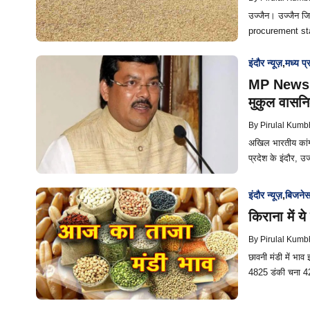
उज्जैन। उज्जैन जिल
procurement sta
इंदौर न्यूज़
,
मध्य प्
MP News: क
मुकुल वासन
By
Pirulal Kumb
अखिल भारतीय कांग
प्रदेश के इंदौर, उज
इंदौर न्यूज़
,
बिजने
किराना में य
By
Pirulal Kumb
छावनी मंडी में भा
4825 डंकी चना 4