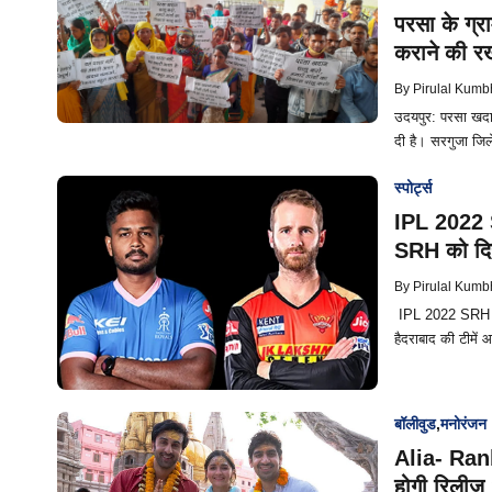
परसा के ग्र
कराने की रख
By
Pirulal Kumb
उदयपुर: परसा खदान
दी है। सरगुजा जिल
स्पोर्ट्स
IPL 2022 S
SRH को दिय
By
Pirulal Kumb
IPL 2022 SRH vs 
हैदराबाद की टीमें आ
बॉलीवुड
,
मनोरंजन
Alia- Ranb
होगी रिलीज़