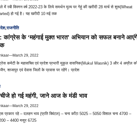
े में रबी विपणन वर्ष 2022-23 के लिये समर्थन मूल्य पर गेहूं की खरीदी 28 मार्च से शुरू(Wheat
rted) हो गई है। यह खरीदी 10 मई तक
रदेश
,
राजनीति
ांग्रेस के ‘महंगाई मुक्त भारत’ अभियान को सफल बनाने आएंग
िक
hkaar
—
March 29, 2022
्रेस कमेटी के महासचिव एवं प्रदेश प्रभारी मुकुल वासनिक(Mukul Wasnik) 3 और 4 अप्रैल क
्जैन, शाजापुर एवं देवास जिलों के प्रवास पर रहेंगे। प्रदेश
स
े चीजे हो गई महंगी, जाने आज के मंडी भाव
hkaar
—
March 29, 2022
व इस प्रकार रहे – दलहन भाव (प्रति क्विंटल) – चना काँटा 5025 – 5050 विशाल चना 4700 –
200 – 4400 मसूर 6725