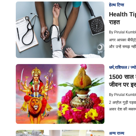
हेल्थ टिप्स
Health Tip
राहत
By
Pirulal Kumb
अगर आपका बीपी(Bl
और उन्हें समझ नही
धर्म
,
राशिफल / ज्यो
1500 साल बाद
जीवन पर इ
By
Pirulal Kumb
2 अप्रैल गुड़ी पड़व
असर देश की व्यव
अन्य राज्य