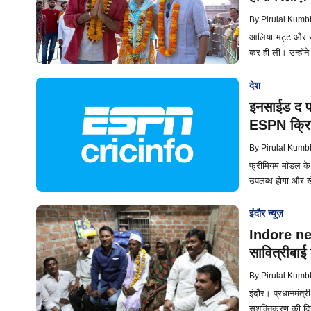
By
Pirulal Kumb
आलिया भट्ट और रण
कर ही ली। उन्होंने
देश
इनसाईड द पॉक
ESPN क्रिक
By
Pirulal Kumb
फ्रीमियम मॉडल के द
उपलब्ध होगा और खेल
इंदौर न्यूज़
Indore new
सावित्रीबा
By
Pirulal Kumb
इंदौर। प्रधानमंत्र
सशक्तिकरण की दिश