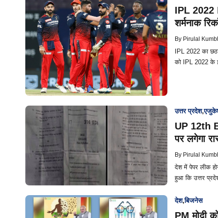
IPL 2022 
शर्मनाक रिकॉ
By
Pirulal Kumb
IPL 2022 का छठा 
को IPL 2022 के
उत्तर प्रदेश
,
एजुक
UP 12th Bo
पर लगेगा रा
By
Pirulal Kumb
देश में पेपर लीक ह
हुआ कि उत्तर प्रदे
देश
,
बिजनेस
PM मोदी को 