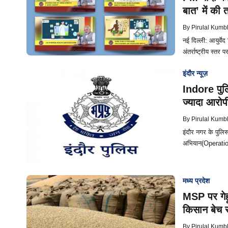
बात’ में की 
By
Pirulal Kumb
नई दिल्ली: आयुर्वे
अंतर्राष्ट्रीय स्तर
इंदौर न्यूज़
Indore पुल
ज्यादा आरोपी
By
Pirulal Kumb
इंदौर नगर के पुलिस 
अभियान(Operation
मध्य प्रदेश
MSP पर गेहू
किसान बेच 
By
Pirulal Kumb