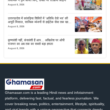
विधायक ने पुष्प अर्पित किए, उपेक्षा पर दिखाया आईना
August 8, 2026
उत्तरप्रदेश में कांवड़िया शिविरों में ‘अतिथि देवो भव’ की
अनूठी मिसाल, सात्विक व्यंजनों से हाईटेक सेवा तक खास
इंतजाम
August 8, 2026
कृष्णवंशी नहीं, कंसवंशी हैं आप… अखिलेश पर ओपी
राजभर का अब तक का सबसे बड़ा हमला
August 8, 2026
Ghamasan.com is a leading Hindi news and infotainment
platform, delivering fast, factual, and fearless journalism. We
cover breaking news, politics, entertainment, lifestyle, spirituality,
and viral trends with a unique perspective that connects deeply