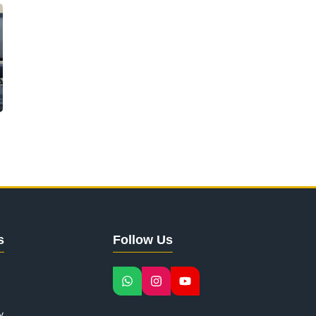
s
Follow Us
y