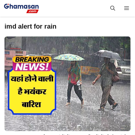
Skip
Me
to
content
imd alert for rain