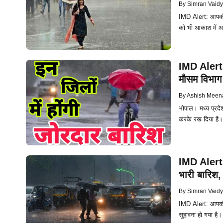
By
Simran Vaid
IMD Alert: आपकी ज
को भी आकाश में आ
IMD Alert :
मौसम विभाग 
By
Ashish Meen
भोपाल। मध्य प्रदे
करके रख दिया है। 
IMD Alert: 
भारी बारिश,
By
Simran Vaid
IMD Alert: आपकी जा
सुहावना हो गया है