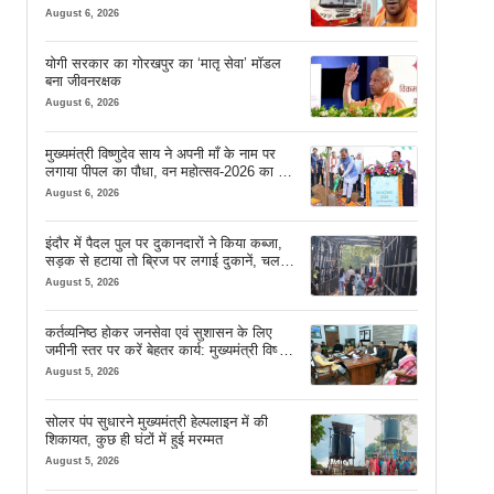
August 6, 2026
योगी सरकार का गोरखपुर का ‘मातृ सेवा’ मॉडल
बना जीवनरक्षक
August 6, 2026
मुख्यमंत्री विष्णुदेव साय ने अपनी माँ के नाम पर
लगाया पीपल का पौधा, वन महोत्सव-2026 का हुआ
शुभारंभ
August 6, 2026
इंदौर में पैदल पुल पर दुकानदारों ने किया कब्जा,
सड़क से हटाया तो ब्रिज पर लगाई दुकानें, चलने
की जगह भी नहीं मिल रही
August 5, 2026
कर्तव्यनिष्ठ होकर जनसेवा एवं सुशासन के लिए
जमीनी स्तर पर करें बेहतर कार्य: मुख्यमंत्री विष्णु
देव साय
August 5, 2026
सोलर पंप सुधारने मुख्यमंत्री हेल्पलाइन में की
शिकायत, कुछ ही घंटों में हुई मरम्मत
August 5, 2026