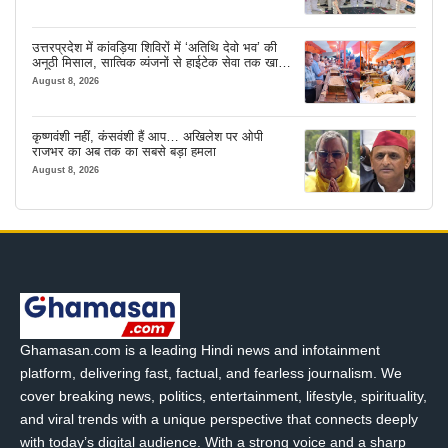
उत्तरप्रदेश में कांवड़िया शिविरों में ‘अतिथि देवो भव’ की
अनूठी मिसाल, सात्विक व्यंजनों से हाईटेक सेवा तक खास
इंतजाम
August 8, 2026
कृष्णवंशी नहीं, कंसवंशी हैं आप… अखिलेश पर ओपी
राजभर का अब तक का सबसे बड़ा हमला
August 8, 2026
Ghamasan.com is a leading Hindi news and infotainment
platform, delivering fast, factual, and fearless journalism. We
cover breaking news, politics, entertainment, lifestyle, spirituality,
and viral trends with a unique perspective that connects deeply
with today’s digital audience. With a strong voice and a sharp