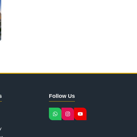
s
Follow Us
y