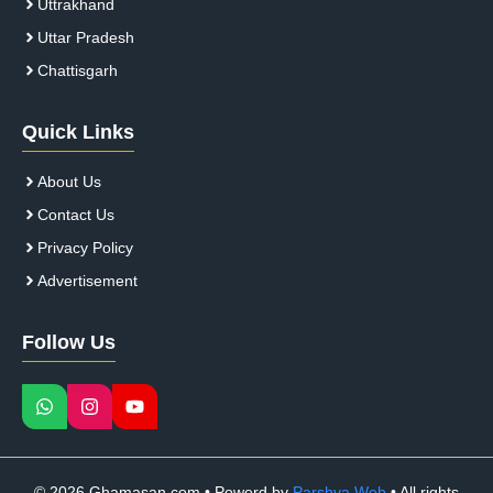
Uttrakhand
Uttar Pradesh
Chattisgarh
Quick Links
About Us
Contact Us
Privacy Policy
Advertisement
Follow Us
© 2026 Ghamasan.com • Powerd by
Parshva Web
• All rights