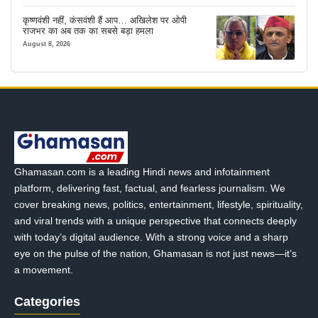
कृष्णवंशी नहीं, कंसवंशी हैं आप… अखिलेश पर ओपी
राजभर का अब तक का सबसे बड़ा हमला
August 8, 2026
Ghamasan.com is a leading Hindi news and infotainment
platform, delivering fast, factual, and fearless journalism. We
cover breaking news, politics, entertainment, lifestyle, spirituality,
and viral trends with a unique perspective that connects deeply
with today’s digital audience. With a strong voice and a sharp
eye on the pulse of the nation, Ghamasan is not just news—it’s
a movement.
Categories