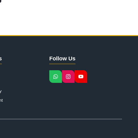
s
Follow Us
y
nt