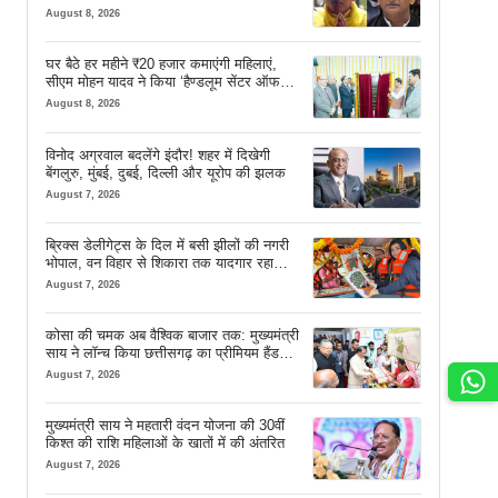
August 8, 2026
घर बैठे हर महीने ₹20 हजार कमाएंगी महिलाएं,
सीएम मोहन यादव ने किया ‘हैण्डलूम सेंटर ऑफ
एक्सीलेंस’ का शुभारंभ
August 8, 2026
विनोद अग्रवाल बदलेंगे इंदौर! शहर में दिखेगी
बेंगलुरु, मुंबई, दुबई, दिल्ली और यूरोप की झलक
August 7, 2026
ब्रिक्स डेलीगेट्स के दिल में बसी झीलों की नगरी
भोपाल, वन विहार से शिकारा तक यादगार रहा
सफर
August 7, 2026
कोसा की चमक अब वैश्विक बाजार तक: मुख्यमंत्री
साय ने लॉन्च किया छत्तीसगढ़ का प्रीमियम हैंडलूम
ब्रांड ‘कोशल फैब’
August 7, 2026
मुख्यमंत्री साय ने महतारी वंदन योजना की 30वीं
किश्त की राशि महिलाओं के खातों में की अंतरित
August 7, 2026