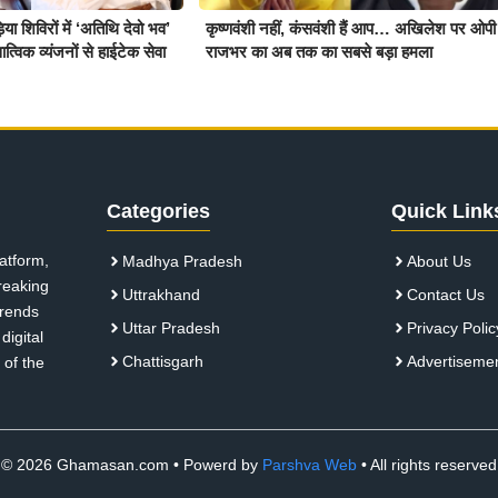
़िया शिविरों में ‘अतिथि देवो भव’
कृष्णवंशी नहीं, कंसवंशी हैं आप… अखिलेश पर ओपी
्विक व्यंजनों से हाईटेक सेवा
राजभर का अब तक का सबसे बड़ा हमला
Categories
Quick Link
atform,
Madhya Pradesh
About Us
breaking
Uttrakhand
Contact Us
 trends
Uttar Pradesh
Privacy Polic
digital
Chattisgarh
Advertiseme
 of the
© 2026 Ghamasan.com • Powerd by
Parshva Web
• All rights reserved