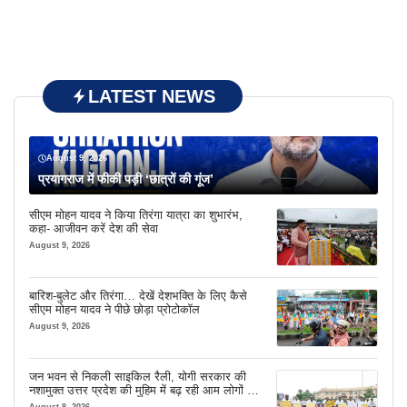
LATEST NEWS
August 9, 2026
प्रयागराज में फीकी पड़ी ‘छात्रों की गूंज’
सीएम मोहन यादव ने किया तिरंगा यात्रा का शुभारंभ,
कहा- आजीवन करें देश की सेवा
August 9, 2026
बारिश-बुलेट और तिरंगा… देखें देशभक्ति के लिए कैसे
सीएम मोहन यादव ने पीछे छोड़ा प्रोटोकॉल
August 9, 2026
जन भवन से निकली साइकिल रैली, योगी सरकार की
नशामुक्त उत्तर प्रदेश की मुहिम में बढ़ रही आम लोगों की
भागीदारी
August 8, 2026