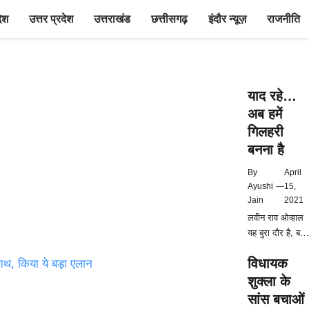
देश
उत्तर प्रदेश
उत्तराखंड
छत्तीसगढ़
इंदौर न्यूज़
राजनीति
याद रहे…
अब हमें
गिलहरी
बनना है
By
April
Ayushi
—
15,
Jain
2021
लवीन राव ओव्हाल
यह बुरा दौर है, बहुत
बुरा। सुबह से लेक
विधायक
रात तक सिर्फ एक
ही बात, एक ही
शुक्ला के
जरूरत और अब तो
सांस बचाओं
जवाब भी एक ही –