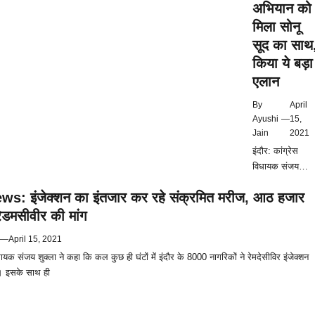
अभियान को
ठीक
मिला सोनू
सूद का साथ
किया ये बड़ा
एलान
By
April
Ayushi
—
15,
Jain
2021
इंदौर: कांग्रेस
विधायक संजय
शुक्ला के द्वारा शुरू
s: इंजेक्शन का इंतजार कर रहे संक्रमित मरीज, आठ हजार
किए गए कोरोना के
संक्रमित मरीजों क
रेडमसीवीर की मांग
सास को बचाने के
—
April 15, 2021
अभियान को
िधायक संजय शुक्ला ने कहा कि कल कुछ ही घंटों में इंदौर के 8000 नागरिकों ने रेमदेसीविर इंजेक्शन
अभिनेता सोनू सूद
 । इसके साथ ही
का समर्थन मिल गय
है। सूद