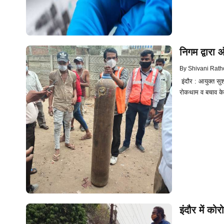
निगम द्वारा 
By
Shivani Rath
इंदौर : आयुक्त सुश
रोकथाम व बचाव के 
इंदौर में को