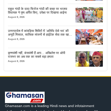
राहुल गांधी के दादा फिरोज गांधी की कब्र पर भाजपा
विधायक ने पुष्प अर्पित किए, उपेक्षा पर दिखाया आईना
August 8, 2026
उत्तरप्रदेश में कांवड़िया शिविरों में ‘अतिथि देवो भव’ की
अनूठी मिसाल, सात्विक व्यंजनों से हाईटेक सेवा तक खास
इंतजाम
August 8, 2026
कृष्णवंशी नहीं, कंसवंशी हैं आप… अखिलेश पर ओपी
राजभर का अब तक का सबसे बड़ा हमला
August 8, 2026
Ghamasan.com is a leading Hindi news and infotainment