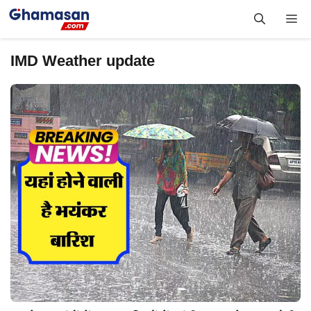
Skip
Me
to
content
IMD Weather update