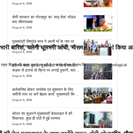
August 6, 2026
योगी सरकार का गोरखपुर का ‘मातृ सेवा’ मॉडल
बना जीवनरक्षक
August 6, 2026
मुख्यमंत्री विष्णुदेव साय ने अपनी माँ के नाम पर
लगाया पीपल का पौधा, वन महोत्सव-2026 का हुआ
ी भारी बारिश, चलेगी धूलभरी आंधी, मौसम विभाग ने जारी किया अल
शुभारंभ
August 6, 2026
े राहत मिलने की आशा जताई जा रही है। भारत मौसम विज्ञान विभाग (India Meteorological
इंदौर में पैदल पुल पर दुकानदारों ने किया कब्जा,
सड़क से हटाया तो ब्रिज पर लगाई दुकानें, चलने
की जगह भी नहीं मिल रही
August 5, 2026
कर्तव्यनिष्ठ होकर जनसेवा एवं सुशासन के लिए
जमीनी स्तर पर करें बेहतर कार्य: मुख्यमंत्री विष्णु
देव साय
August 5, 2026
सोलर पंप सुधारने मुख्यमंत्री हेल्पलाइन में की
शिकायत, कुछ ही घंटों में हुई मरम्मत
August 5, 2026