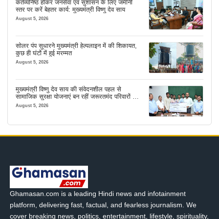
कर्तव्यनिष्ठ होकर जनसेवा एवं सुशासन के लिए जमीनी
स्तर पर करें बेहतर कार्य: मुख्यमंत्री विष्णु देव साय
August 5, 2026
सोलर पंप सुधारने मुख्यमंत्री हेल्पलाइन में की शिकायत,
कुछ ही घंटों में हुई मरम्मत
August 5, 2026
मुख्यमंत्री विष्णु देव साय की संवेदनशील पहल से
सामाजिक सुरक्षा योजनाएं बन रहीं जरूरतमंद परिवारों का
मजबूत सहारा
August 5, 2026
Ghamasan.com is a leading Hindi news and infotainment
platform, delivering fast, factual, and fearless journalism. We
cover breaking news, politics, entertainment, lifestyle, spirituality,