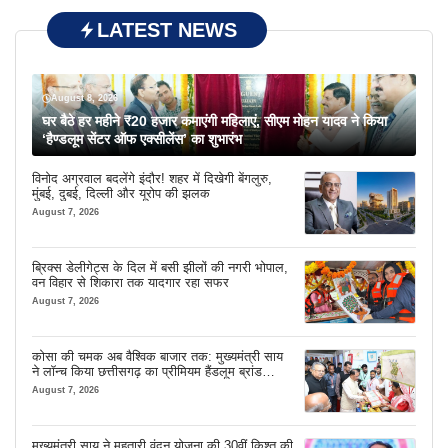
LATEST NEWS
August 8, 2026
घर बैठे हर महीने ₹20 हजार कमाएंगी महिलाएं, सीएम मोहन यादव ने किया
‘हैण्डलूम सेंटर ऑफ एक्सीलेंस’ का शुभारंभ
विनोद अग्रवाल बदलेंगे इंदौर! शहर में दिखेगी बेंगलुरु,
मुंबई, दुबई, दिल्ली और यूरोप की झलक
August 7, 2026
ब्रिक्स डेलीगेट्स के दिल में बसी झीलों की नगरी भोपाल,
वन विहार से शिकारा तक यादगार रहा सफर
August 7, 2026
कोसा की चमक अब वैश्विक बाजार तक: मुख्यमंत्री साय
ने लॉन्च किया छत्तीसगढ़ का प्रीमियम हैंडलूम ब्रांड
‘कोशल फैब’
August 7, 2026
मुख्यमंत्री साय ने महतारी वंदन योजना की 30वीं किश्त की