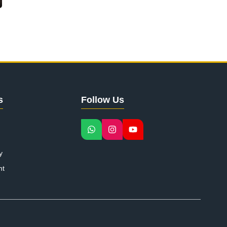
s
Follow Us
y
nt