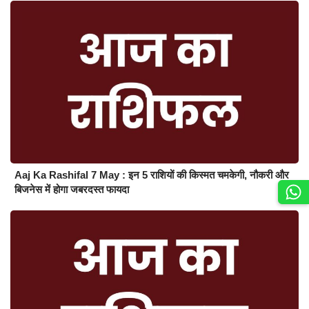
Aaj Ka Rashifal 7 May : इन 5 राशियों की किस्मत चमकेगी, नौकरी और
बिजनेस में होगा जबरदस्त फायदा