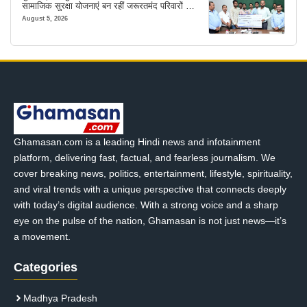
सामाजिक सुरक्षा योजनाएं बन रहीं जरूरतमंद परिवारों का
मजबूत सहारा
August 5, 2026
Ghamasan.com is a leading Hindi news and infotainment
platform, delivering fast, factual, and fearless journalism. We
cover breaking news, politics, entertainment, lifestyle, spirituality,
and viral trends with a unique perspective that connects deeply
with today’s digital audience. With a strong voice and a sharp
eye on the pulse of the nation, Ghamasan is not just news—it’s
a movement.
Categories
Madhya Pradesh