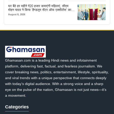
घर बैठे हर महीने ₹20 हजार कमाएंगी महिलाएं, सीएम
मोहन यादव ने किया ‘हैण्डलूम सेंटर ऑफ एक्सीलेंस’ का
शुभारंभ
August 8, 2026
Ghamasan.com is a leading Hindi news and infotainment
platform, delivering fast, factual, and fearless journalism. We
cover breaking news, politics, entertainment, lifestyle, spirituality,
and viral trends with a unique perspective that connects deeply
with today’s digital audience. With a strong voice and a sharp
eye on the pulse of the nation, Ghamasan is not just news—it’s
a movement.
Categories