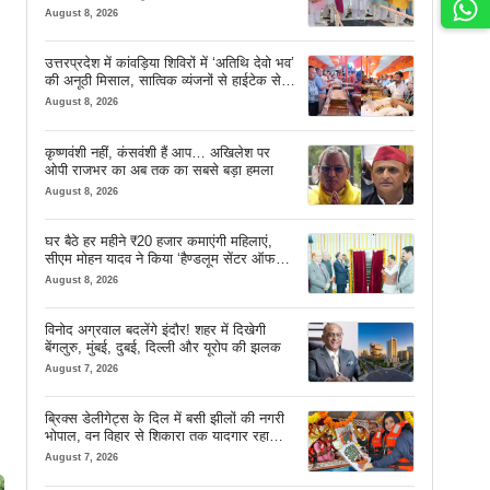
दिखाया आईना
August 8, 2026
उत्तरप्रदेश में कांवड़िया शिविरों में ‘अतिथि देवो भव’
की अनूठी मिसाल, सात्विक व्यंजनों से हाईटेक सेवा
तक खास इंतजाम
August 8, 2026
कृष्णवंशी नहीं, कंसवंशी हैं आप… अखिलेश पर
ओपी राजभर का अब तक का सबसे बड़ा हमला
August 8, 2026
घर बैठे हर महीने ₹20 हजार कमाएंगी महिलाएं,
सीएम मोहन यादव ने किया ‘हैण्डलूम सेंटर ऑफ
एक्सीलेंस’ का शुभारंभ
August 8, 2026
विनोद अग्रवाल बदलेंगे इंदौर! शहर में दिखेगी
बेंगलुरु, मुंबई, दुबई, दिल्ली और यूरोप की झलक
August 7, 2026
ब्रिक्स डेलीगेट्स के दिल में बसी झीलों की नगरी
भोपाल, वन विहार से शिकारा तक यादगार रहा
सफर
August 7, 2026