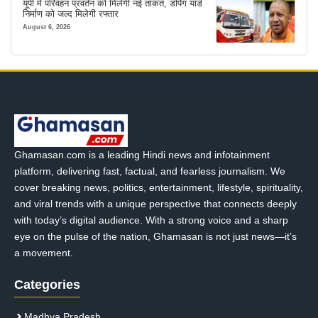
यूपी में परिवहन प्रवर्तन को मिलेगी नई ताकत, डंपिंग यार्ड
निर्माण को जल्द मिलेगी रफ्तार
August 6, 2026
Ghamasan.com is a leading Hindi news and infotainment
platform, delivering fast, factual, and fearless journalism. We
cover breaking news, politics, entertainment, lifestyle, spirituality,
and viral trends with a unique perspective that connects deeply
with today’s digital audience. With a strong voice and a sharp
eye on the pulse of the nation, Ghamasan is not just news—it’s
a movement.
Categories
Madhya Pradesh