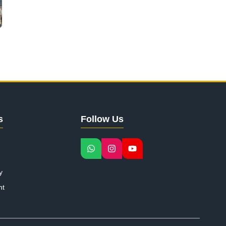
s
Follow Us
y
nt