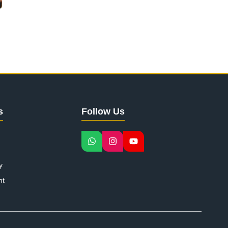
s
Follow Us
y
nt