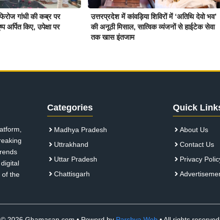
 फिरोज गांधी की कब्र पर
उत्तरप्रदेश में कांवड़िया शिविरों में ‘अतिथि देवो भव’
प अर्पित किए, उपेक्षा पर
की अनूठी मिसाल, सात्विक व्यंजनों से हाईटेक सेवा
तक खास इंतजाम
Categories
Quick Link
atform,
Madhya Pradesh
About Us
breaking
Uttrakhand
Contact Us
 trends
Uttar Pradesh
Privacy Polic
digital
Chattisgarh
Advertiseme
 of the
© 2026 Ghamasan.com • Powerd by
Parshva Web
• All rights reserved