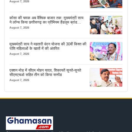
August 7, 2026
कोसा की चमक अब वैश्विक बाजार तक: मुख्यमंत्री साय
ने लॉन्च किया छत्तीसगढ़ का प्रीमियम हैंडलूम ब्रांड
‘कोशल फैब’
August 7, 2026
मुख्यमंत्री साय ने महतारी वंदन योजना की 30वीं किश्त की
राशि महिलाओं के खातों में की अंतरित
August 7, 2026
एक्शन मोड में सीएम मोहन यादव, शिकायतें सुनते-सुनते
सीएमएचओ सहित तीन को किया सस्पेंड
August 7, 2026