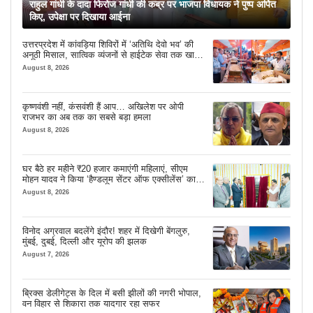
राहुल गांधी के दादा फिरोज गांधी की कब्र पर भाजपा विधायक ने पुष्प अर्पित
किए, उपेक्षा पर दिखाया आईना
उत्तरप्रदेश में कांवड़िया शिविरों में ‘अतिथि देवो भव’ की
अनूठी मिसाल, सात्विक व्यंजनों से हाईटेक सेवा तक खास
इंतजाम
August 8, 2026
कृष्णवंशी नहीं, कंसवंशी हैं आप… अखिलेश पर ओपी
राजभर का अब तक का सबसे बड़ा हमला
August 8, 2026
घर बैठे हर महीने ₹20 हजार कमाएंगी महिलाएं, सीएम
मोहन यादव ने किया ‘हैण्डलूम सेंटर ऑफ एक्सीलेंस’ का
शुभारंभ
August 8, 2026
विनोद अग्रवाल बदलेंगे इंदौर! शहर में दिखेगी बेंगलुरु,
मुंबई, दुबई, दिल्ली और यूरोप की झलक
August 7, 2026
ब्रिक्स डेलीगेट्स के दिल में बसी झीलों की नगरी भोपाल,
वन विहार से शिकारा तक यादगार रहा सफर