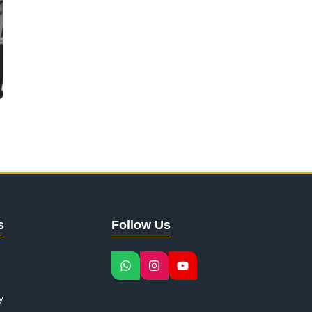
s
Follow Us
y