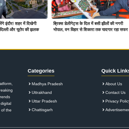
गे इंदौर! शहर में दिखेगी
ब्रिक्स डेलीगेट्स के दिल में बसी झीलों की नगरी
बई, दिल्ली और यूरोप की झलक
भोपाल, वन विहार से शिकारा तक यादगार रहा सफर
Categories
Quick Link
atform,
Madhya Pradesh
About Us
breaking
Uttrakhand
Contact Us
 trends
Uttar Pradesh
Privacy Polic
digital
Chattisgarh
Advertiseme
 of the