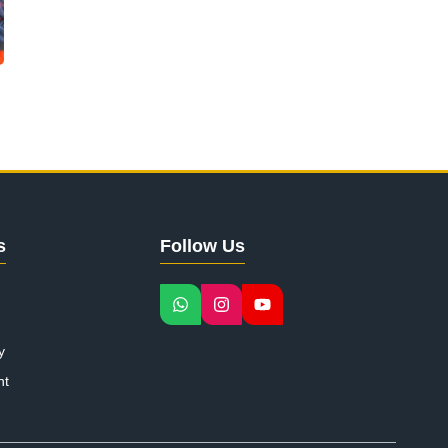
s
Follow Us
y
nt