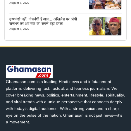
इंतजाम
August 8, 2026
कृष्णवंशी नहीं, कंसवंशी हैं आप… अखिलेश पर ओपी
राजभर का अब तक का सबसे बड़ा हमला
August 8, 2026
Ghamasan.com is a leading Hindi news and infotainment
platform, delivering fast, factual, and fearless journalism. We
cover breaking news, politics, entertainment, lifestyle, spirituality,
and viral trends with a unique perspective that connects deeply
with today’s digital audience. With a strong voice and a sharp
eye on the pulse of the nation, Ghamasan is not just news—it’s
a movement.