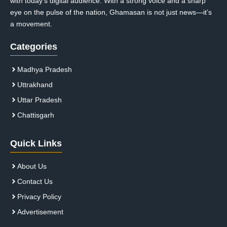
with today’s digital audience. With a strong voice and a sharp
eye on the pulse of the nation, Ghamasan is not just news—it’s
a movement.
Categories
Madhya Pradesh
Uttrakhand
Uttar Pradesh
Chattisgarh
Quick Links
About Us
Contact Us
Privacy Policy
Advertisement