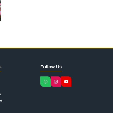
s
Follow Us
y
nt