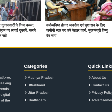
र दुकानदारों ने किया कब्जा,
कर्तव्यनिष्ठ होकर जनसेवा एवं सुशासन के लिए
्रिज पर लगाई दुकानें, चलने
जमीनी स्तर पर करें बेहतर कार्य: मुख्यमंत्री विष्णु
ल रही
देव साय
Categories
Quick Link
atform,
Madhya Pradesh
About Us
breaking
Uttrakhand
Contact Us
 trends
Uttar Pradesh
Privacy Polic
digital
Chattisgarh
Advertiseme
 of the