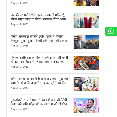
August 8, 2026
घर बैठे हर महीने ₹20 हजार कमाएंगी महिलाएं,
सीएम मोहन यादव ने किया ‘हैण्डलूम सेंटर ऑफ
एक्सीलेंस’ का शुभारंभ
August 8, 2026
विनोद अग्रवाल बदलेंगे इंदौर! शहर में दिखेगी
बेंगलुरु, मुंबई, दुबई, दिल्ली और यूरोप की झलक
August 7, 2026
ब्रिक्स डेलीगेट्स के दिल में बसी झीलों की नगरी
भोपाल, वन विहार से शिकारा तक यादगार रहा
सफर
August 7, 2026
कोसा की चमक अब वैश्विक बाजार तक: मुख्यमंत्री
साय ने लॉन्च किया छत्तीसगढ़ का प्रीमियम हैंडलूम
ब्रांड ‘कोशल फैब’
August 7, 2026
मुख्यमंत्री साय ने महतारी वंदन योजना की 30वीं
किश्त की राशि महिलाओं के खातों में की अंतरित
August 7, 2026