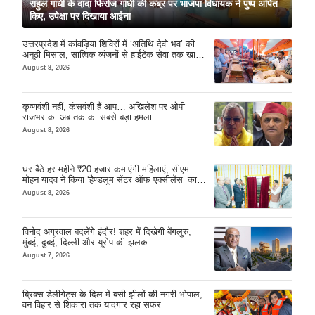
राहुल गांधी के दादा फिरोज गांधी की कब्र पर भाजपा विधायक ने पुष्प अर्पित
किए, उपेक्षा पर दिखाया आईना
उत्तरप्रदेश में कांवड़िया शिविरों में ‘अतिथि देवो भव’ की
अनूठी मिसाल, सात्विक व्यंजनों से हाईटेक सेवा तक खास
इंतजाम
August 8, 2026
कृष्णवंशी नहीं, कंसवंशी हैं आप… अखिलेश पर ओपी
राजभर का अब तक का सबसे बड़ा हमला
August 8, 2026
घर बैठे हर महीने ₹20 हजार कमाएंगी महिलाएं, सीएम
मोहन यादव ने किया ‘हैण्डलूम सेंटर ऑफ एक्सीलेंस’ का
शुभारंभ
August 8, 2026
विनोद अग्रवाल बदलेंगे इंदौर! शहर में दिखेगी बेंगलुरु,
मुंबई, दुबई, दिल्ली और यूरोप की झलक
August 7, 2026
ब्रिक्स डेलीगेट्स के दिल में बसी झीलों की नगरी भोपाल,
वन विहार से शिकारा तक यादगार रहा सफर