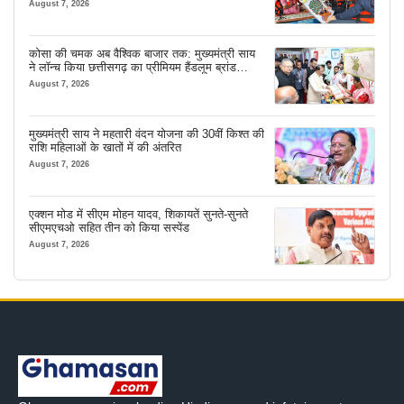
August 7, 2026
कोसा की चमक अब वैश्विक बाजार तक: मुख्यमंत्री साय
ने लॉन्च किया छत्तीसगढ़ का प्रीमियम हैंडलूम ब्रांड
‘कोशल फैब’
August 7, 2026
मुख्यमंत्री साय ने महतारी वंदन योजना की 30वीं किश्त की
राशि महिलाओं के खातों में की अंतरित
August 7, 2026
एक्शन मोड में सीएम मोहन यादव, शिकायतें सुनते-सुनते
सीएमएचओ सहित तीन को किया सस्पेंड
August 7, 2026