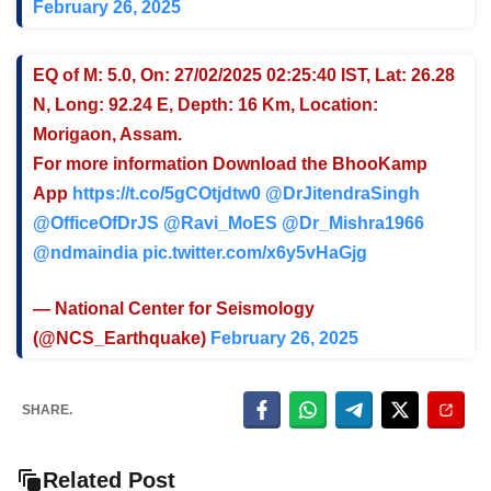
February 26, 2025
EQ of M: 5.0, On: 27/02/2025 02:25:40 IST, Lat: 26.28
N, Long: 92.24 E, Depth: 16 Km, Location:
Morigaon, Assam.
For more information Download the BhooKamp
App
https://t.co/5gCOtjdtw0
@DrJitendraSingh
@OfficeOfDrJS
@Ravi_MoES
@Dr_Mishra1966
@ndmaindia
pic.twitter.com/x6y5vHaGjg
— National Center for Seismology
(@NCS_Earthquake)
February 26, 2025
SHARE.
Related Post