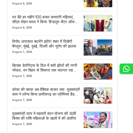
August 8, 2026
घर बैठे हर महीने ₹20 हजार कमाएंगी महिलाएं,
सीएम मोहन यादव ने किया ‘हैण्डलूम सेंटर ऑफ
एक्सीलेंस’ का शुभारंभ
August 8, 2026
विनोद अग्रवाल बदलेंगे इंदौर! शहर में दिखेगी
बेंगलुरु, मुंबई, दुबई, दिल्ली और यूरोप की झलक
August 7, 2026
ब्रिक्स डेलीगेट्स के दिल में बसी झीलों की नगरी
भोपाल, वन विहार से शिकारा तक यादगार रहा
सफर
August 7, 2026
कोसा की चमक अब वैश्विक बाजार तक: मुख्यमंत्री
साय ने लॉन्च किया छत्तीसगढ़ का प्रीमियम हैंडलूम
ब्रांड ‘कोशल फैब’
August 7, 2026
मुख्यमंत्री साय ने महतारी वंदन योजना की 30वीं
किश्त की राशि महिलाओं के खातों में की अंतरित
August 7, 2026